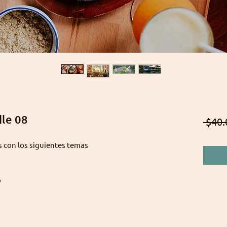
dle 08
 $40.
s con los siguientes temas
o